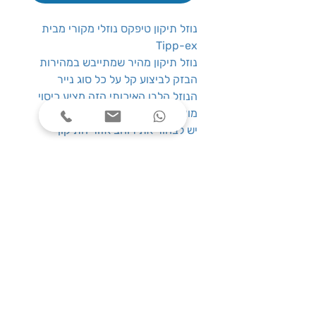
נוזל תיקון טיפקס נוזלי מקורי מבית
Tipp-ex
נוזל תיקון מהיר שמתייבש במהירות
הבזק לביצוע קל על כל סוג נייר
הנוזל הלבן האיכותי הזה מציע כיסוי
מוצק מעולה ומחליק ללא מאמץ.
יש לבחור את רוחב אזור התיקון
לכיסוי על ידי זווית מוליך הקצף של
הבקבוק.
זה מושלם לתיקון כל סוגי התדפיסים
והערות בכתב יד.
מכיל
: 20 מ''ל
שעות פעילות