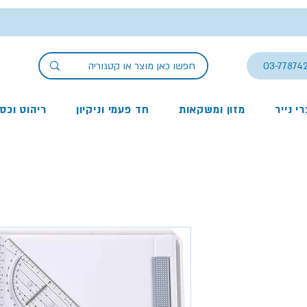
03-77874
י נייר
מזון ומשקאות
חד פעמי וניקיון
ריהוט וכס
יר
צע