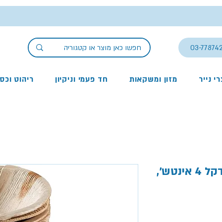
03-77874
י נייר
מזון ומשקאות
חד פעמי וניקיון
ריהוט וכס
לפתניות מתכלות מעלי דקל 4 אינטש',