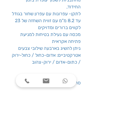
החידוד,
לתקן- עפרונות עם עפרון שחור בגודל
עד 8.2 מ"מ עם זווית השחזה של 23
לקווים ברורים ומדויקים
מכסה עם נעילת בטיחות למניעת
פתיחה אקראית
ניתן להשיג בארבעה שילובי צבעים
אטרקטיביים: אדום-כחול / כחול-ירוק
/ כתום-אדום / ירוק-צהוב
סרטון הדגמה
שעות פעילות
ימים א׳-ה׳, בין השעות 08:00-17:00