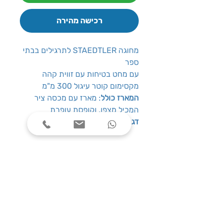
רכישה מהירה
מחוגה STAEDTLER לתרגילים בבתי
ספר
עם מחט בטיחות עם זווית קהה
מקסימום קוטר עיגול 300 מ"מ
המארז כולל
: מארז עם מכסה ציר
המכיל מצפן, וקופסת עופרת
דגם
: 550-50
שעות פעילות
ימים א׳-ה׳, בין השעות 08:00-17:00