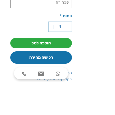
כמות
*
הוספה לסל
רכישה מהירה
מים מינרלים בורג'ומי 500 מ''ל,
בקבוקי זכוכית, 12 יח'
אפס קלוריות, דל נתרן, וללא צבעים
או חומרי טעם מלאכותיים
מועשר באופן טבעי בסידן, מגנזיום
ומינרלים
מתאים במיוחד למשרדים יוקרתיים,