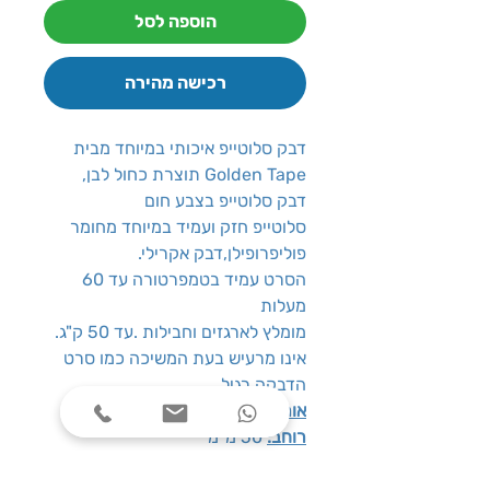
הוספה לסל
רכישה מהירה
דבק סלוטייפ איכותי במיוחד מבית
Golden Tape תוצרת כחול לבן,
דבק סלוטייפ בצבע חום
סלוטייפ חזק ועמיד במיוחד מחומר
פוליפרופילן,דבק אקרילי.
הסרט עמיד בטמפרטורה עד 60
מעלות
מומלץ לארגזים וחבילות .עד 50 ק"ג.
אינו מרעיש בעת המשיכה כמו סרט
הדבקה רגיל.
אורך:
60 מטר
רוחב:
50 מ”מ
עובי:
85 מיקרון