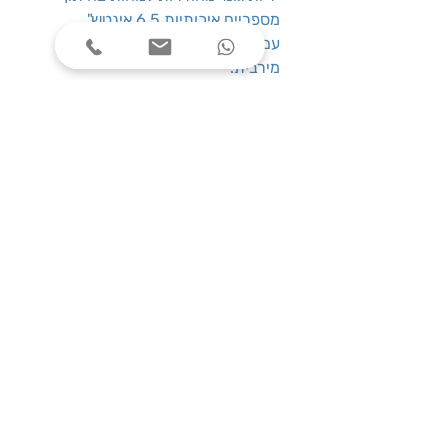
מספריים איכותיות 6.5 אינטש".
עם ידיות גמישות לחלוטין לנוחות
מירבית.
מותאמות לשמאליים.
להב מפלדת אל חלד לחיתוך איכותי
וחזק
שעות פעילות
ימים א׳-ה׳, בין השעות 08:00-17:00
צרו קשר
טלפון: 03-7787424
כתובת: התנאים 5 חולון
service@one-office.co.il : דוא״ל