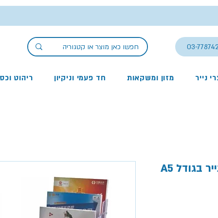
03-77874
י נייר
מזון ומשקאות
חד פעמי וניקיון
ריהוט וכס
ר
צע