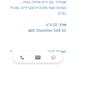
שטדלר, עם ידית אחיזה נוחה ..
הסרגל עשוי מזכוכית אקרילית, ומכויל
במ''מ
אורך
: 22 ס”מ
Staedtler 568 35
:דגם
הערות מוצר
Staedtler 568 35
:אורך
: 22
ס”מ,
דגם
שעות פעילות
ימים א׳-ה׳, בין השעות 08:00-17:00
צרו קשר