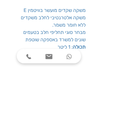
משקה שקדים מועשר בוויטמין E
משקה אלטרנטיבי לחלב משקדים
ללא חומר משמר.
מבחר סוגי תחליפי חלב בטעמים
שונים למשרד באספקה שוטפת
תכולה
: 1 ליטר
שעות פעילות
ימים א׳-ה׳, בין השעות 08:00-17:00
צרו קשר
טלפון: 03-7787424
כתובת: התנאים 5 חולון
service@one-office.co.il : דוא״ל