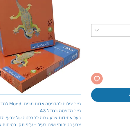
ר
ע
נייר צילום להדפסה אדום מבית Mondi למדפסות סורקים ופקסים..
נייר הדפסה בגודל A3
בעל אחידות צבע גבוה להבלטה של צבעי הד
צבע בטיחותי ואינו רעיל – ע”פ תקן בטיחות אי