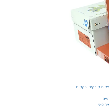
פים
רופאי.