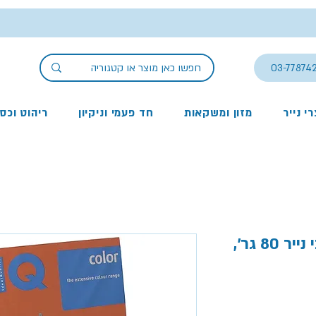
03-77874
י נייר
מזון ומשקאות
חד פעמי וניקיון
ריהוט וכס
נייר צילום אדום A3, עובי נייר 80 גר',