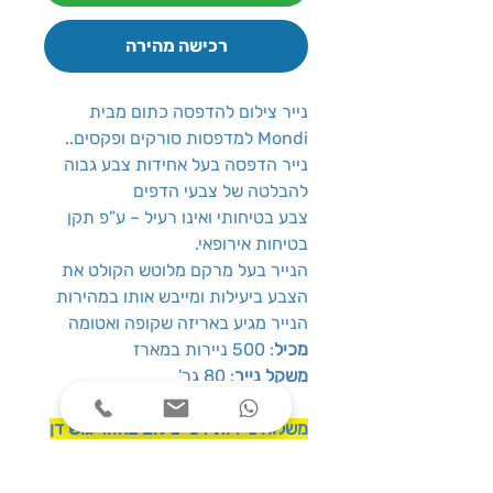
רכישה מהירה
נייר צילום להדפסה כתום מבית
Mondi למדפסות סורקים ופקסים..
נייר הדפסה בעל אחידות צבע גבוה
להבלטה של צבעי הדפים
צבע בטיחותי ואינו רעיל – ע”פ תקן
בטיחות אירופאי.
הנייר בעל מרקם מלוטש הקולט את
הצבע ביעילות ומייבש אותו במהירות
הנייר מגיע באריזה שקופה ואטומה
מכיל
: 500 ניירות במארז
משקל נייר
: 80 גר'
משלוח ניירות דפי צילום באזור גוש דן
בלבד