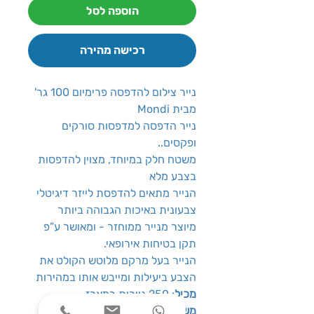
הוספה לסל
רכישה מהירה
נייר צילום להדפסה פרימיום 100 גר'
מבית Mondi
נייר הדפסה למדפסות סורקים
ופקסים..
משטח חלק במיוחד, מצוין להדפסות
בצבע מלא
הנייר מתאים להדפסת לייזר דיגיטלי
צבעונית באיכות הגבוהה ביותר
מיוצר מנייר ממוחזר - ומאושר ע”פ
תקן בטיחות אירופאי.
הנייר בעל מרקם מלוטש הקולט את
הצבע ביעילות ומייבש אותו במהירות
מכיל
: 250 ניירות במארז
משקל נייר
: 100 גר'