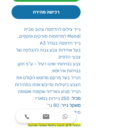
רכישה מהירה
נייר צילום להדפסה צהוב מבית
Mondi למדפסות סורקים ופקסים..
נייר הדפסה בגודל A3
בעל אחידות צבע גבוה להבלטה של
צבעי הדפים
צבע בטיחותי ואינו רעיל – ע”פ תקן
בטיחות אירופאי.
הנייר בעל מרקם מלוטש הקולט את
הצבע ביעילות ומייבש אותו במהירות
הנייר מגיע באריזה שקופה ואטומה
מכיל
: 250 ניירות במארז
משקל נייר
: 80 גר'
מידות נייר: 297 x 420 מ"מ
גודל A3 הינו גדול יותר מנייר