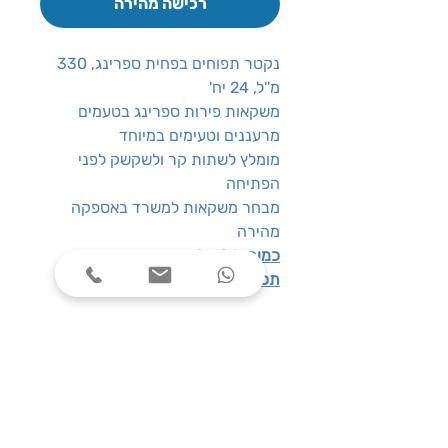
רכישה מהירה
נקטר תפוחים בפחית ספרינג, 330
מ''ל, 24 יח'
משקאות פירות ספרינג בטעמים
מרעננים וטעימים במיוחד
מומלץ לשתות קר ולשקשק לפני
הפתיחה
מבחר משקאות למשרד באספקה
מהירה
כמות
: 24 יח' פחיות אישיות
תכולה
: 330 מ''ל
שעות פעילות
ימים א׳-ה׳, בין השעות 08:00-17:00