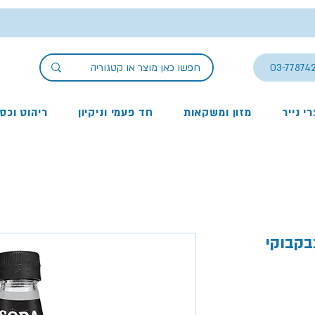
03-77874
י נייר
מזון ומשקאות
חד פעמי וניקיון
ריהוט וכס
 מ''ל, בבקבוקי