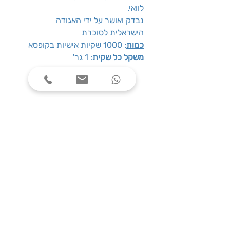
לוואי.
נבדק ואושר על ידי האגודה
הישראלית לסוכרת
כמות
: 1000 שקיות אישיות בקופסא
משקל כל שקית
: 1 גר'
שעות פעילות
ימים א׳-ה׳, בין השעות 08:00-17:00
צרו קשר
טלפון: 03-7787424
כתובת: התנאים 5 חולון
service@one-office.co.il : דוא״ל