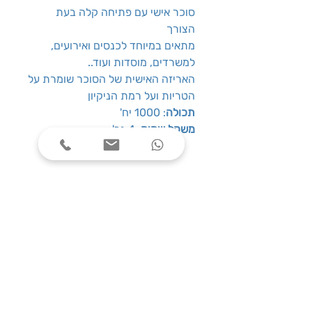
סוכר אישי עם פתיחה קלה בעת
הצורך
מתאים במיוחד לכנסים ואירועים,
למשרדים, מוסדות ועוד..
האריזה האישית של הסוכר שומרת על
הטריות ועל רמת הניקיון
תכולה
: 1000 יח'
משקל שקיק
: 4 גר'
שעות פעילות
ימים א׳-ה׳, בין השעות 08:00-17:00
צרו קשר
טלפון: 03-7787424
כתובת: התנאים 5 חולון