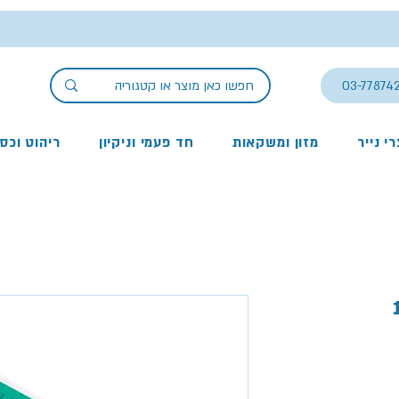
03-77874
י נייר
מזון ומשקאות
חד פעמי וניקיון
ריהוט וכס