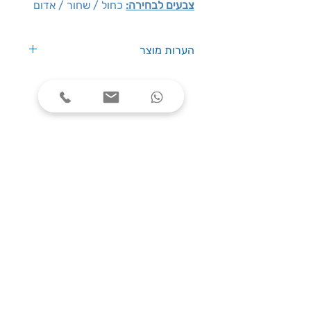
צבעים לבחירה:
כחול / שחור / אדום
הערות מוצר
שעות פעילות
ימים א׳-ה׳, בין השעות 08:00-17:00
צרו קשר
טלפון: 03-7787424
כתובת: התנאים 5 חולון
service@one-office.co.il : דוא״ל
הירשמו לניוזלטר שלנו, וקבלו הטבות שוות
לפני כולם: