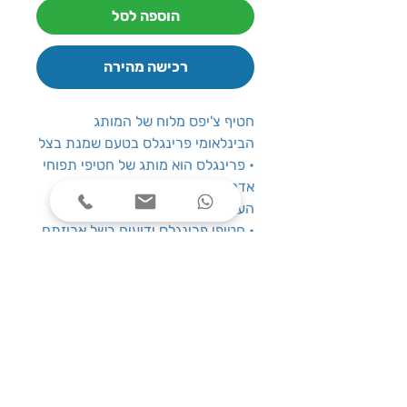
הוספה לסל
רכישה מהירה
חטיף צ'יפס מלוח של המותג
הבינלאומי פרינגלס בטעם שמנת בצל
• פרינגלס הוא מותג של חטיפי תפוחי
אדמה אשר בבעלות חברת קלוגס
העולמית.
• חטיפי פרינגלס ידועים בשל אריזתם
הייחודית אשר שומרת על טריות
ומאפשרת שימוש חוזר Pringles
הבהרה
אין להסתמך על הנתונים שבאתר יש
לבדוק לפי נתוני היצרן באריזת