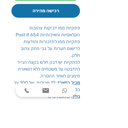
רכישה מהירה
פתקיות ממו דביקות צהובות
הקלאסיות והאיכותיות Post It 654
פתקיות ממו לתזכורות והודעות
לרישום הערות על גבי פתק צהוב
חלק,
לפתקיות יש דבק חלש בקצה הנייר
להדבקה על משטחים ללא השארת
סימנים לאחר ההסרה.
מכיל במארז
: 12 חבילות של 100 יח'
כל אחד, סה"כ 1200 פתקיות
גודל
: 76X76 מ''מ