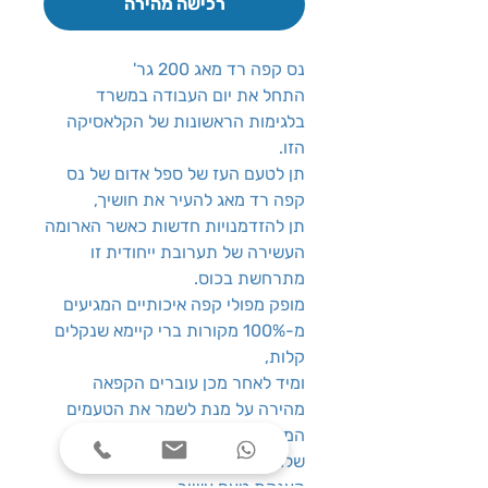
רכישה מהירה
נס קפה רד מאג 200 גר'
התחל את יום העבודה במשרד
בלגימות הראשונות של הקלאסיקה
הזו.
תן לטעם העז של ספל אדום של נס
קפה רד מאג להעיר את חושיך,
תן להזדמנויות חדשות כאשר הארומה
העשירה של תערובת ייחודית זו
מתרחשת בכוס.
מופק מפולי קפה איכותיים המגיעים
מ-100% מקורות ברי קיימא שנקלים
קלות,
ומיד לאחר מכן עוברים הקפאה
מהירה על מנת לשמר את הטעמים
המאוזנים והמרקם החלק והנעים
שלהם.
הענקת טעם עשיר