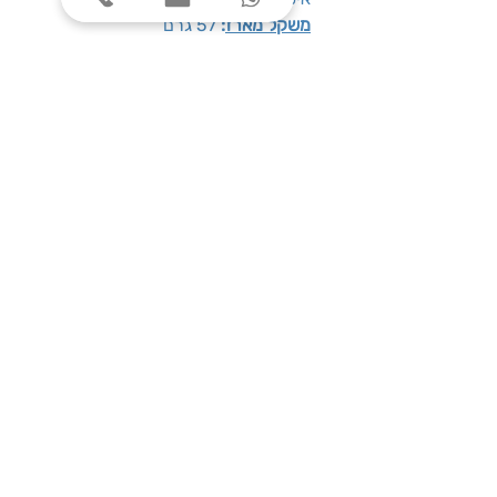
משקל מארז
:
57 גרם
רמת חוזק תערובת
: 10 מתוך 13
כמות קפסולות במארז
: 10 יח'
שעות פעילות
ימים א׳-ה׳, בין השעות 08:00-17:00
צרו קשר
טלפון: 03-7787424
כתובת: התנאים 5 חולון
service@one-office.co.il : דוא״ל
הירשמו לניוזלטר שלנו, וקבלו הטבות שוות
לפני כולם: