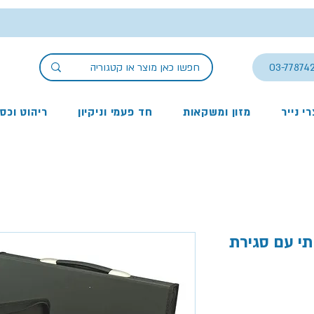
03-77874
י נייר
מזון ומשקאות
חד פעמי וניקיון
ריהוט וכס
תי עם סגירת