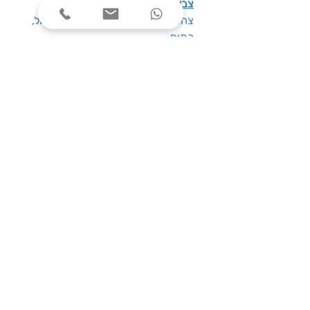
צבעים לבחירה
: אדום, ירוק, כחול,
צהוב, שחור, אפור, ורוד, טורקיז, סגול,
כתום
(במידה והצבע חסר במלאי יינתן עפ”י
הקיים)
שעות פעילות
ימים א׳-ה׳, בין השעות 08:00-17:00
צרו קשר
טלפון: 03-7787424
כתובת: התנאים 5 חולון
service@one-office.co.il : דוא״ל
הירשמו לניוזלטר שלנו, וקבלו הטבות שוות