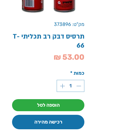
מק"ט: 373896
תרסיס דבק רב תכליתי T-
66
מחיר
כמות
*
הוספה לסל
רכישה מהירה