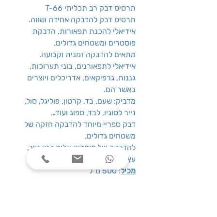
תרסיס דבק רב תכליתי T-66
תרסיס דבק להדבקה אחידה ושווה.
אידיאלי להכנת תפאורות, הדבקת
פוסטרים ומשטחים גדולים.
מתאים להדבקה זמנית וקבועה.
אידיאלי לתפאורנים, בוני תערוכות,
גננות, גרפיקאים, אדריכלים ויוצרים
באשר הם.
מדביק: שעם, בד, קרטון, פוליגל, סול,
נייר לסוגיו, לבד, ספוג ועוד…
דבק ספריי מיוחד להדבקה חזקה של
משטחים גדולים.
להדבקה של חומרים קלים כגון נייר,
עץ, בד, פלסטיק וכד’
מכיל
: 500 מ”ל